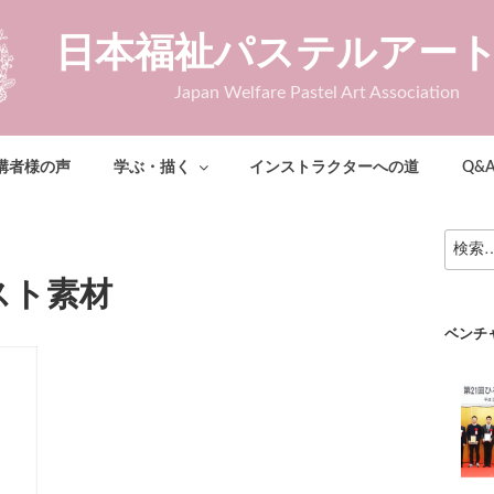
日本福祉パステルアー
Japan Welfare Pastel Art Association
講者様の声
学ぶ・描く
インストラクターへの道
Q&
検
索:
スト素材
ベンチ