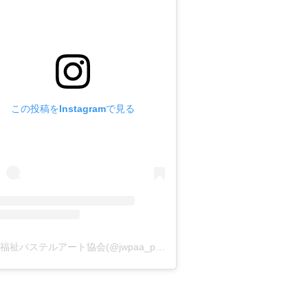
この投稿をInstagramで見る
日本福祉パステルアート協会(@jwpaa_pastelart)がシェアした投稿