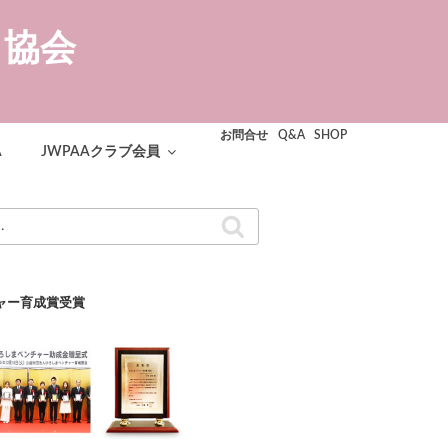
ト協会
お問合せ
Q&A
SHOP
A
JWPAAクラブ会員
検
索
ャー育成賞受賞