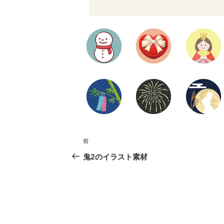
投
前
前
の
鬼2のイラスト素材
稿
投
ナ
稿
ビ
ゲ