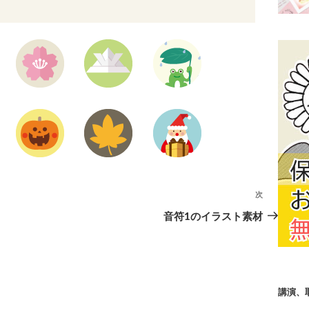
次
次
の
音符1のイラスト素材
投
稿
講演、