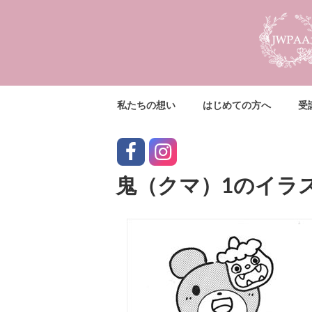
コ
ン
テ
ン
ツ
へ
私たちの想い
はじめての方へ
受
ス
キ
ッ
facebook
instagram
プ
鬼（クマ）1のイラ