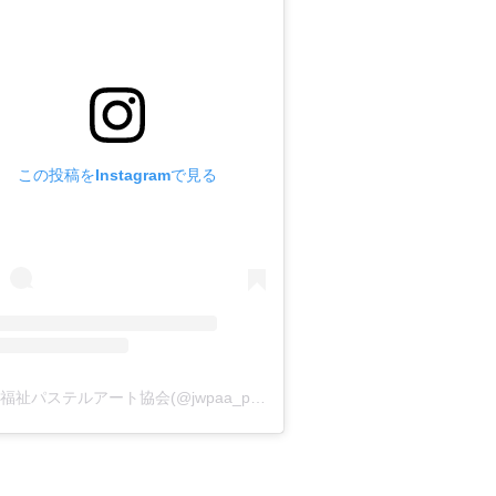
この投稿をInstagramで見る
日本福祉パステルアート協会(@jwpaa_pastelart)がシェアした投稿