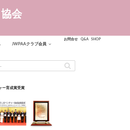
ト協会
お問合せ
Q&A
SHOP
A
JWPAAクラブ会員
検
索
ャー育成賞受賞