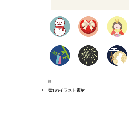
投
前
前
の
鬼1のイラスト素材
稿
投
ナ
稿
ビ
ゲ