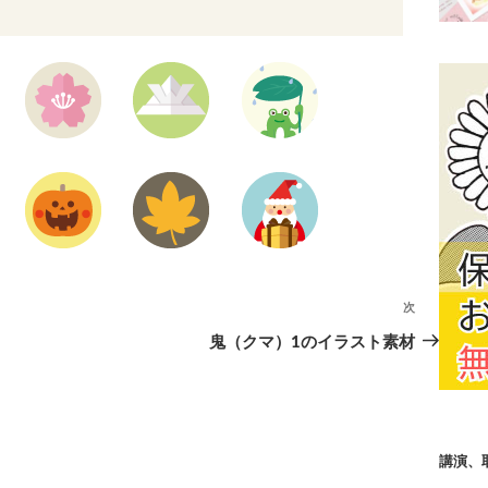
次
次
の
鬼（クマ）1のイラスト素材
投
稿
講演、