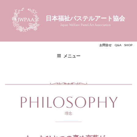
コ
ン
日本福祉パステルアート協会
テ
Japan Welfare Pastel Art Association
ン
ツ
へ
お問合せ
Q&A
SHOP
ス
キ
メニュー
ッ
プ
Philosophy
理念