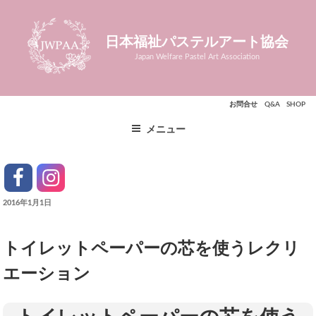
コ
ン
日本福祉パステルアート協会
テ
ン
Japan Welfare Pastel Art Association
ツ
へ
お問合せ
Q&A
SHOP
ス
キ
メニュー
ッ
プ
facebook
instagram
投
2016年1月1日
稿
日:
トイレットペーパーの芯を使うレクリ
エーション