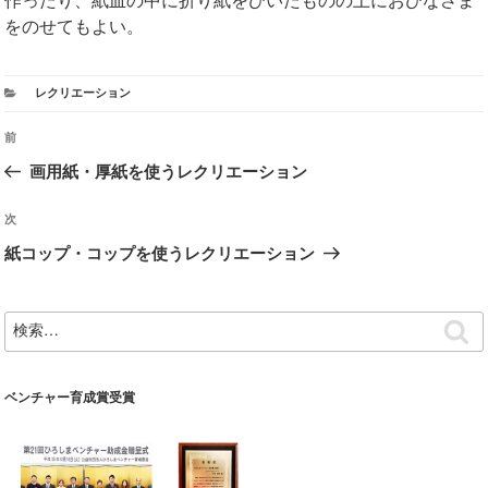
作ったり、紙皿の中に折り紙をひいたものの上におひなさま
をのせてもよい。
カ
レクリエーション
テ
ゴ
投
前
前
リ
ー
の
画用紙・厚紙を使うレクリエーション
稿
投
ナ
稿
次
次
の
紙コップ・コップを使うレクリエーション
ビ
投
稿
ゲ
検
検
索:
索
ー
シ
ベンチャー育成賞受賞
ョ
ン