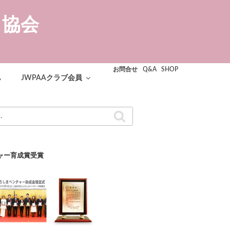
ト協会
お問合せ
Q&A
SHOP
A
JWPAAクラブ会員
検
索
ャー育成賞受賞