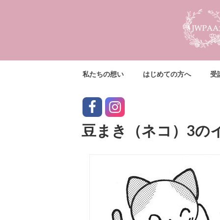
コ
ン
テ
ン
ツ
へ
私たちの想い
はじめての方へ
受
ス
キ
ッ
facebook
instagram
プ
豆まき（ネコ）3の