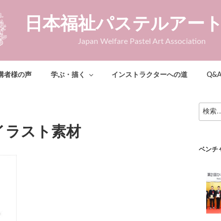
日本福祉パステルアー
Japan Welfare Pastel Art Association
講者様の声
学ぶ・描く
インストラクターへの道
Q&
検
索:
イラスト素材
ベンチ