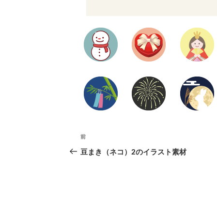
投
前
前
の
豆まき（ネコ）2のイラスト素材
稿
投
ナ
稿
ビ
ゲ