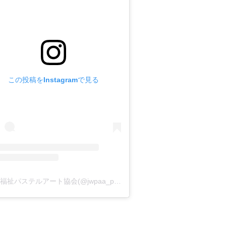
この投稿をInstagramで見る
日本福祉パステルアート協会(@jwpaa_pastelart)がシェアした投稿