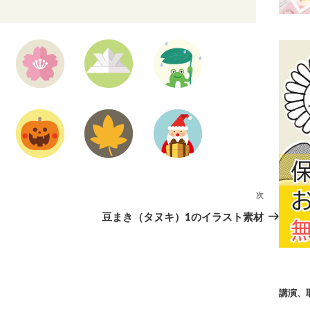
次
次
の
豆まき（タヌキ）1のイラスト素材
投
稿
講演、