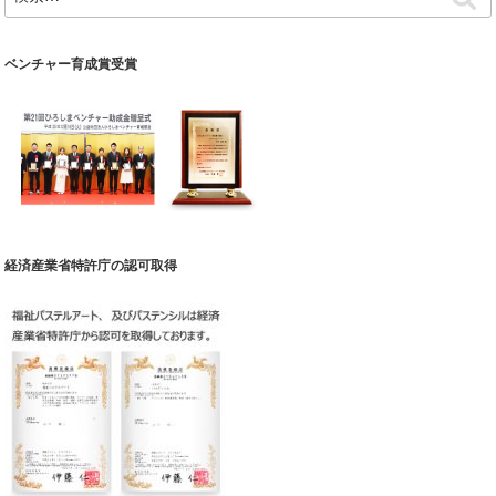
索:
索
ー
シ
ベンチャー育成賞受賞
ョ
ン
経済産業省特許庁の認可取得