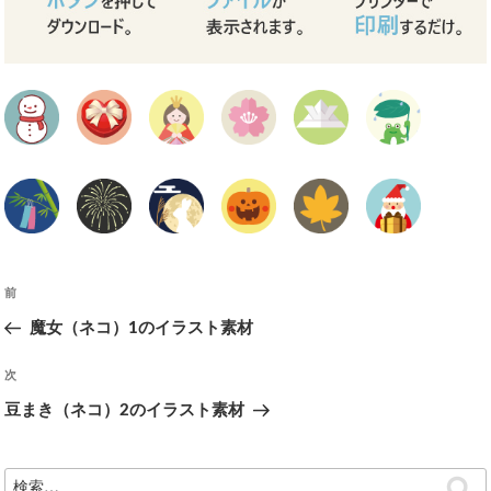
投
前
前
の
魔女（ネコ）1のイラスト素材
稿
投
ナ
稿
次
次
の
豆まき（ネコ）2のイラスト素材
ビ
投
稿
ゲ
検
検