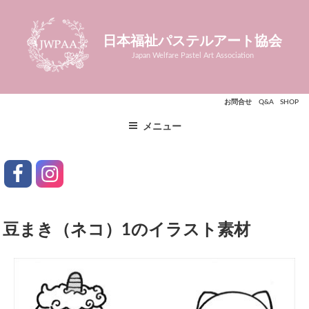
コ
ン
日本福祉パステルアート協会
テ
ン
Japan Welfare Pastel Art Association
ツ
へ
お問合せ
Q&A
SHOP
ス
キ
メニュー
ッ
プ
facebook
instagram
豆まき（ネコ）1のイラスト素材