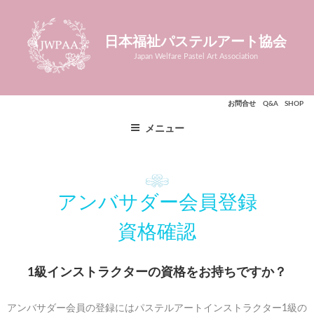
コ
ン
日本福祉パステルアート協会
テ
ン
Japan Welfare Pastel Art Association
ツ
へ
お問合せ
Q&A
SHOP
ス
キ
メニュー
ッ
プ
アンバサダー会員登録
資格確認
1級インストラクターの資格をお持ちですか？
アンバサダー会員の登録にはパステルアートインストラクター1級の