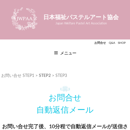
コ
ン
日本福祉パステルアート協会
テ
ン
Japan Welfare Pastel Art Association
ツ
へ
お問合せ
Q&A
SHOP
ス
キ
メニュー
ッ
プ
お問い合せ STEP1 >
STEP2
> STEP3
お問合せ
自動返信メール
お問い合せ完了後、10分程で自動返信メールが送信さ