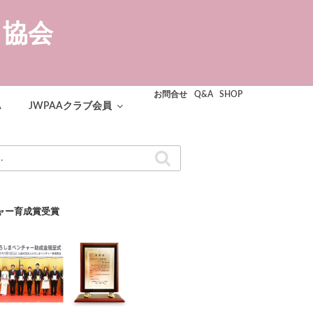
ト協会
お問合せ
Q&A
SHOP
A
JWPAAクラブ会員
検
索
ャー育成賞受賞