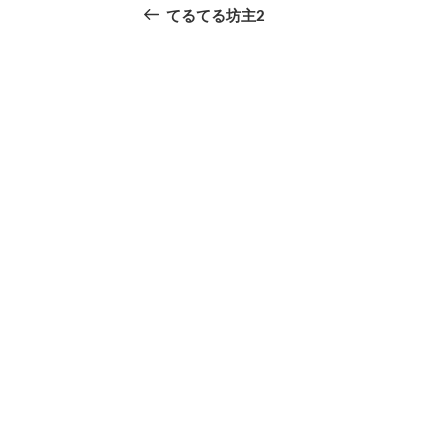
の
てるてる坊主2
稿
投
ナ
稿
ビ
ゲ
ー
シ
ョ
ン