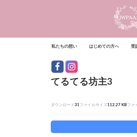
コ
ン
テ
ン
ツ
へ
私たちの想い
はじめての方へ
受
ス
キ
ッ
facebook
instagram
プ
てるてる坊主3
ダウンロード
31
ファイルサイズ
112.27 KB
ファ