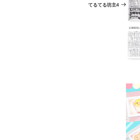
の
てるてる坊主4
投
稿