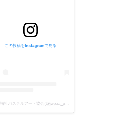
この投稿をInstagramで見る
日本福祉パステルアート協会(@jwpaa_pastelart)がシェアした投稿