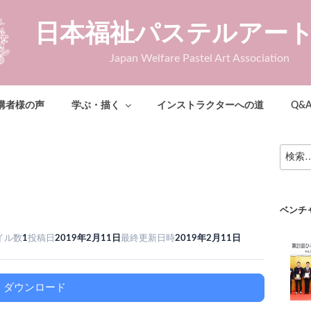
日本福祉パステルアー
Japan Welfare Pastel Art Association
講者様の声
学ぶ・描く
インストラクターへの道
Q&
検
索:
ベンチ
イル数
1
投稿日
2019年2月11日
最終更新日時
2019年2月11日
ダウンロード